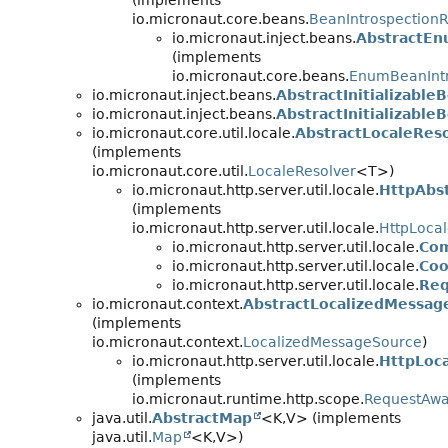
(implements
io.micronaut.core.beans.
BeanIntrospection
io.micronaut.inject.beans.
AbstractEn
(implements
io.micronaut.core.beans.
EnumBeanIntr
io.micronaut.inject.beans.
AbstractInitializabl
io.micronaut.inject.beans.
AbstractInitializabl
io.micronaut.core.util.locale.
AbstractLocaleRes
(implements
io.micronaut.core.util.
LocaleResolver
<T>)
io.micronaut.http.server.util.locale.
HttpAbst
(implements
io.micronaut.http.server.util.locale.
HttpLocal
io.micronaut.http.server.util.locale.
Com
io.micronaut.http.server.util.locale.
Coo
io.micronaut.http.server.util.locale.
Req
io.micronaut.context.
AbstractLocalizedMessag
(implements
io.micronaut.context.
LocalizedMessageSource
)
io.micronaut.http.server.util.locale.
HttpLoc
(implements
io.micronaut.runtime.http.scope.
RequestAw
java.util.
AbstractMap
<K,
V> (implements
java.util.
Map
<K,
V>)