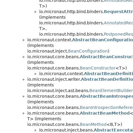
io.micronaut.http.bind.binders.
AnnotatedRe
T>)
io.micronaut.http.bind.binders.
RequestAttr
(implements
io.micronaut.http.bind.binders.
AnnotatedRe
T>,
io.micronaut.http.bind.binders.
PostponedRe
io.micronaut.context.
AbstractBeanConfigurati
(implements
io.micronaut.inject.
BeanConfiguration
)
io.micronaut.core.beans.
AbstractBeanConstruc
(implements
io.micronaut.core.beans.
BeanConstructor
<T>)
io.micronaut.context.
AbstractBeanDefinit
io.micronaut.inject.writer.
AbstractBeanDefiniti
(implements
io.micronaut.inject.ast.beans.
BeanElementBuilder
io.micronaut.core.beans.
AbstractBeanIntrospe
(implements
io.micronaut.core.beans.
BeanIntrospectionRefer
io.micronaut.core.beans.
AbstractBeanMethod
<
T> (implements
io.micronaut.core.beans.
BeanMethod
<B,
T>)
io.micronaut.inject.beans.
AbstractExecut