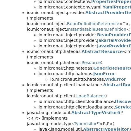
io.micronaut.context.env.
PropertiesPrope
io.micronaut.context.env.yaml.
YamlProper
io.micronaut.inject.provider.
AbstractProviderDe
(implements
io.micronaut.inject.
BeanDefinitionReference
<T>,
io.micronaut.inject.
InstantiatableBeanDefinition
<
io.micronaut.inject.provider.
BeanProviderD
io.micronaut.inject.provider.
JakartaProvid
io.micronaut.inject.provider.
JavaxProvider
io.micronaut.http.hateoas.
AbstractResource
<Im
(implements
io.micronaut.http.hateoas.
Resource
)
io.micronaut.http.hateoas.
GenericResourc
io.micronaut.http.hateoas.
JsonError
io.micronaut.http.hateoas.
VndError
io.micronaut.http.client.loadbalance.
AbstractRo
(implements
io.micronaut.http.client.
LoadBalancer
)
io.micronaut.http.client.loadbalance.
Discov
io.micronaut.http.client.loadbalance.
Servic
javax.lang.model.util.
AbstractTypeVisitor6
<R,
P> (implements
javax.lang.model.type.
TypeVisitor
<R,
P>)
javax.lang.model.util.
AbstractTypeVisitor