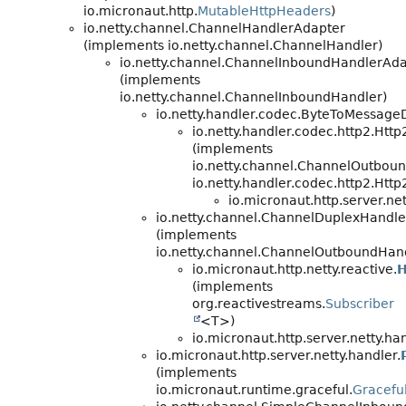
io.micronaut.http.
MutableHttpHeaders
)
io.netty.channel.ChannelHandlerAdapter
(implements io.netty.channel.ChannelHandler)
io.netty.channel.ChannelInboundHandlerAd
(implements
io.netty.channel.ChannelInboundHandler)
io.netty.handler.codec.ByteToMessag
io.netty.handler.codec.http2.Ht
(implements
io.netty.channel.ChannelOutbou
io.netty.handler.codec.http2.Htt
io.micronaut.http.server.net
io.netty.channel.ChannelDuplexHandle
(implements
io.netty.channel.ChannelOutboundHan
io.micronaut.http.netty.reactive.
H
(implements
org.reactivestreams.
Subscriber
<T>)
io.micronaut.http.server.netty.ha
io.micronaut.http.server.netty.handler.
(implements
io.micronaut.runtime.graceful.
Gracefu