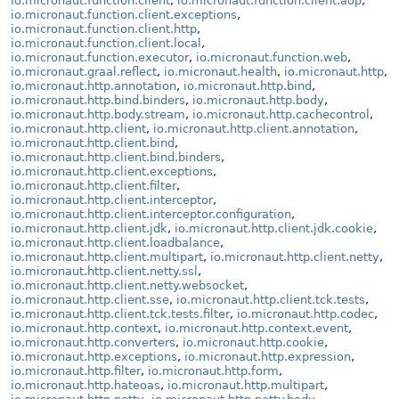
io.micronaut.function.client
,
io.micronaut.function.client.aop
,
io.micronaut.function.client.exceptions
,
io.micronaut.function.client.http
,
io.micronaut.function.client.local
,
io.micronaut.function.executor
,
io.micronaut.function.web
,
io.micronaut.graal.reflect
,
io.micronaut.health
,
io.micronaut.http
,
io.micronaut.http.annotation
,
io.micronaut.http.bind
,
io.micronaut.http.bind.binders
,
io.micronaut.http.body
,
io.micronaut.http.body.stream
,
io.micronaut.http.cachecontrol
,
io.micronaut.http.client
,
io.micronaut.http.client.annotation
,
io.micronaut.http.client.bind
,
io.micronaut.http.client.bind.binders
,
io.micronaut.http.client.exceptions
,
io.micronaut.http.client.filter
,
io.micronaut.http.client.interceptor
,
io.micronaut.http.client.interceptor.configuration
,
io.micronaut.http.client.jdk
,
io.micronaut.http.client.jdk.cookie
,
io.micronaut.http.client.loadbalance
,
io.micronaut.http.client.multipart
,
io.micronaut.http.client.netty
,
io.micronaut.http.client.netty.ssl
,
io.micronaut.http.client.netty.websocket
,
io.micronaut.http.client.sse
,
io.micronaut.http.client.tck.tests
,
io.micronaut.http.client.tck.tests.filter
,
io.micronaut.http.codec
,
io.micronaut.http.context
,
io.micronaut.http.context.event
,
io.micronaut.http.converters
,
io.micronaut.http.cookie
,
io.micronaut.http.exceptions
,
io.micronaut.http.expression
,
io.micronaut.http.filter
,
io.micronaut.http.form
,
io.micronaut.http.hateoas
,
io.micronaut.http.multipart
,