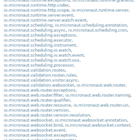
io.micronaut.runtime.exceptions
,
io.micronaut.runtime.graceful
,
io.micronaut.runtime.http.codec
,
io.micronaut.runtime.http.scope
,
io.micronaut.runtime.server
,
io.micronaut.runtime.server.event
,
io.micronaut.runtime.server.watch.event
,
io.micronaut.scheduling
,
io.micronaut.scheduling.annotation
,
io.micronaut.scheduling.async
,
io.micronaut.scheduling.cron
,
io.micronaut.scheduling.exceptions
,
io.micronaut.scheduling.executor
,
io.micronaut.scheduling.instrument
,
io.micronaut.scheduling.io.watch
,
io.micronaut.scheduling.io.watch.event
,
io.micronaut.scheduling.io.watch.osx
,
io.micronaut.scheduling.processor
,
io.micronaut.validation.routes
,
io.micronaut.validation.routes.rules
,
io.micronaut.validation.visitor.async
,
io.micronaut.validation.websocket
,
io.micronaut.web.router
,
io.micronaut.web.router.exceptions
,
io.micronaut.web.router.filter
,
io.micronaut.web.router.naming
,
io.micronaut.web.router.qualifier
,
io.micronaut.web.router.resource
,
io.micronaut.web.router.uri
,
io.micronaut.web.router.version
,
io.micronaut.web.router.version.resolution
,
io.micronaut.websocket
,
io.micronaut.websocket.annotation
,
io.micronaut.websocket.bind
,
io.micronaut.websocket.context
,
io.micronaut.websocket.event
,
io.micronaut.websocket.exceptions
,