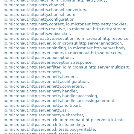
io.micronaut.http.netty
,
io.micronaut.http.netty.body
,
io.micronaut.http.netty.channel
,
io.micronaut.http.netty.channel.converters
,
io.micronaut.http.netty.channel.loom
,
io.micronaut.http.netty.configuration
,
io.micronaut.http.netty.content
,
io.micronaut.http.netty.cookies
,
io.micronaut.http.netty.reactive
,
io.micronaut.http.netty.stream
,
io.micronaut.http.netty.websocket
,
io.micronaut.http.reactive.execution
,
io.micronaut.http.resource
,
io.micronaut.http.server
,
io.micronaut.http.server.annotation
,
io.micronaut.http.server.binding
,
io.micronaut.http.server.body
,
io.micronaut.http.server.codec
,
io.micronaut.http.server.cors
,
io.micronaut.http.server.exceptions
,
io.micronaut.http.server.exceptions.response
,
io.micronaut.http.server.filter
,
io.micronaut.http.server.multipart
,
io.micronaut.http.server.netty
,
io.micronaut.http.server.netty.binders
,
io.micronaut.http.server.netty.configuration
,
io.micronaut.http.server.netty.converters
,
io.micronaut.http.server.netty.handler
,
io.micronaut.http.server.netty.handler.accesslog
,
io.micronaut.http.server.netty.handler.accesslog.element
,
io.micronaut.http.server.netty.multipart
,
io.micronaut.http.server.netty.ssl
,
io.micronaut.http.server.netty.websocket
,
io.micronaut.http.server.tck
,
io.micronaut.http.server.tck.tests
,
io.micronaut.http.server.tck.tests.binding
,
io.micronaut.http.server.tck.tests.bodywritable
,