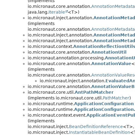
(implements
io.micronaut.core.annotation.
AnnotationMetadata
java.lang.
Iterable
<T>)
io.micronaut.inject.annotation.
AnnotationMetad
(implements
io.micronaut.core.annotation.
AnnotationMetadat
io.micronaut.inject.annotation.
AnnotationMetad
io.micronaut.inject.annotation.
AnnotationMetad
io.micronaut.context.
AnnotationReflectionUtil
io.micronaut.core.annotation.
AnnotationUtil
io.micronaut.annotation.processing.
AnnotationUt
io.micronaut.core.annotation.
AnnotationValue
<
(implements
io.micronaut.core.annotation.
AnnotationValueRes
io.micronaut.inject.annotation.
EvaluatedAn
io.micronaut.core.annotation.
AnnotationValueB
io.micronaut.core.util.
AntPathMatcher
(implements io.micronaut.core.util.
PathMatcher
)
io.micronaut.runtime.
ApplicationConfiguration
io.micronaut.runtime.
ApplicationConfiguration
io.micronaut.context.event.
ApplicationEventPub
(implements
io.micronaut.inject.
BeanDefinitionReference
<T>,
io.micronaut.inject.
InstantiatableBeanDefinition
<