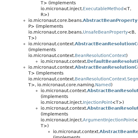
T> (implements
io.micronaut.inject.
ExecutableMethod
<T,
R>)
io.micronaut.core.beans.
AbstractBeanProperty
P> (implements
io.micronaut.core.beans.
UnsafeBeanProperty
<B,
T>)
io.micronaut.context.
AbstractBeanResolutionC
(implements
io.micronaut.context.
BeanResolutionContext
)
io.micronaut.context.
DefaultBeanResolut
io.micronaut.context.
AbstractBeanResolutionC
T> (implements
io.micronaut.context.
BeanResolutionContext.Seg
T>, io.micronaut.core.naming.
Named
)
io.micronaut.context.
AbstractBeanResolu
(implements
io.micronaut.inject.
InjectionPoint
<T>)
io.micronaut.context.
AbstractBeanResolu
(implements
io.micronaut.inject.
ArgumentInjectionPoint
<
T>)
io.micronaut.context.
AbstractBeanR
(implements