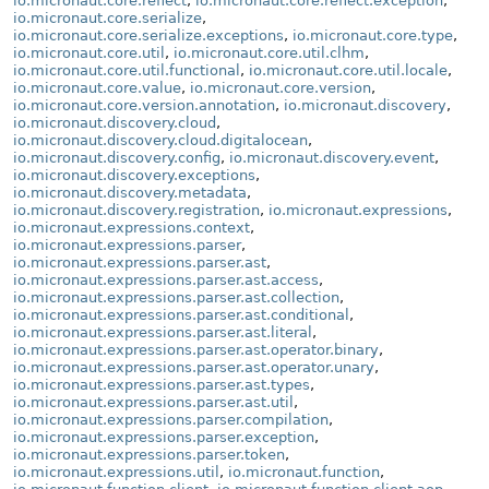
io.micronaut.core.reflect
,
io.micronaut.core.reflect.exception
,
io.micronaut.core.serialize
,
io.micronaut.core.serialize.exceptions
,
io.micronaut.core.type
,
io.micronaut.core.util
,
io.micronaut.core.util.clhm
,
io.micronaut.core.util.functional
,
io.micronaut.core.util.locale
,
io.micronaut.core.value
,
io.micronaut.core.version
,
io.micronaut.core.version.annotation
,
io.micronaut.discovery
,
io.micronaut.discovery.cloud
,
io.micronaut.discovery.cloud.digitalocean
,
io.micronaut.discovery.config
,
io.micronaut.discovery.event
,
io.micronaut.discovery.exceptions
,
io.micronaut.discovery.metadata
,
io.micronaut.discovery.registration
,
io.micronaut.expressions
,
io.micronaut.expressions.context
,
io.micronaut.expressions.parser
,
io.micronaut.expressions.parser.ast
,
io.micronaut.expressions.parser.ast.access
,
io.micronaut.expressions.parser.ast.collection
,
io.micronaut.expressions.parser.ast.conditional
,
io.micronaut.expressions.parser.ast.literal
,
io.micronaut.expressions.parser.ast.operator.binary
,
io.micronaut.expressions.parser.ast.operator.unary
,
io.micronaut.expressions.parser.ast.types
,
io.micronaut.expressions.parser.ast.util
,
io.micronaut.expressions.parser.compilation
,
io.micronaut.expressions.parser.exception
,
io.micronaut.expressions.parser.token
,
io.micronaut.expressions.util
,
io.micronaut.function
,