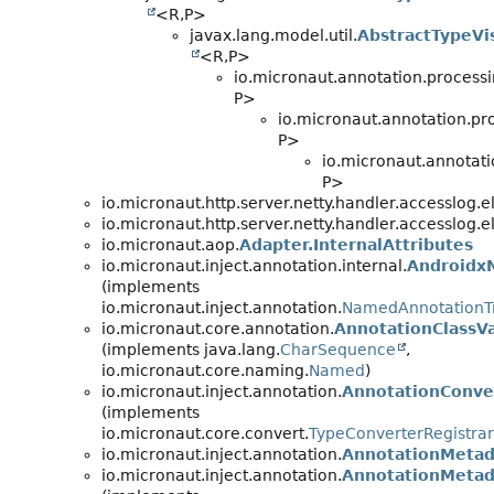
<R,
P>
javax.lang.model.util.
AbstractTypeVi
<R,
P>
io.micronaut.annotation.processi
P>
io.micronaut.annotation.pr
P>
io.micronaut.annotati
P>
io.micronaut.http.server.netty.handler.accesslog.
io.micronaut.http.server.netty.handler.accesslog.
io.micronaut.aop.
Adapter.InternalAttributes
io.micronaut.inject.annotation.internal.
AndroidxN
(implements
io.micronaut.inject.annotation.
NamedAnnotationT
io.micronaut.core.annotation.
AnnotationClassV
(implements java.lang.
CharSequence
,
io.micronaut.core.naming.
Named
)
io.micronaut.inject.annotation.
AnnotationConve
(implements
io.micronaut.core.convert.
TypeConverterRegistrar
io.micronaut.inject.annotation.
AnnotationMetad
io.micronaut.inject.annotation.
AnnotationMetad