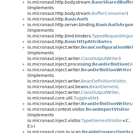
io.micronaut.http.body.stream.
BaseSharedBuffer
(implements
io.micronaut.http.body.stream.
BufferConsumer
)
io.micronaut.http.
BasicAuth
io.micronaut.http.server.binding.
BasicAuthArgu
(implements
io.micronaut.http.bind.binders.
TypedRequestArgu
io.micronaut.http.
BasicHttpAttributes
io.micronaut.inject.writer.
BeanConfigurationWri
(implements
io.micronaut.inject.writer.
ClassOutputWriter
)
io.micronaut.inject.processing.
BeanDefinitionCr
io.micronaut.inject.writer.
BeanDefinitionWriter
(implements
io.micronaut.inject.writer.
BeanDefinitionVisitor
,
io.micronaut.inject.ast.beans.
BeanElement
,
io.micronaut.inject.writer.
ClassOutputWriter
,
io.micronaut.core.util.
Toggleable
)
io.micronaut.inject.writer.
BeanDefinitionWriter
io.micronaut.context.visitor.
BeanImportVisitor
(implements
io.micronaut.inject.visitor.
TypeElementVisitor
<C,
E>)
io.micronaut.core.io.scan.
BeanIntrospectionSc