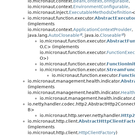
io.micronaut.context.
BeanContextConfigurable
,
io.micronaut.context.
EnvironmentConfigurable
,
io.micronaut.inject.
ExecutableMethodsDefinition
<
io.micronaut.function.executor.
AbstractExecuto
(implements
io.micronaut.context.
ApplicationContextProvider
,
java.lang.
AutoCloseable
, java.io.
Closeable
)
io.micronaut.function.executor.
AbstractFu
O,
C> (implements
io.micronaut.function.executor.
FunctionExec
O>)
io.micronaut.function.executor.
FunctionInit
io.micronaut.function.executor.
StreamFunc
io.micronaut.function.executor.
Functi
io.micronaut.management.health.indicator.
Abstr
(implements
io.micronaut.management.health.indicator.
Health
io.micronaut.management.health.indicator.d
io.netty.handler.codec.http2.AbstractHttp2Conne
B>
io.micronaut.http.server.netty.handler.
Http2
io.micronaut.http.client.
AbstractHttpClientFact
(implements
io.micronaut.http.client.
HttpClientFactory
)