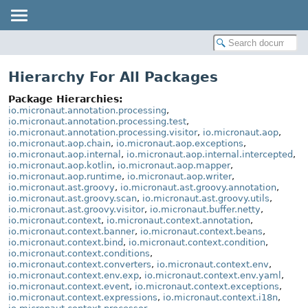
Hierarchy For All Packages
Package Hierarchies:
io.micronaut.annotation.processing
,
io.micronaut.annotation.processing.test
,
io.micronaut.annotation.processing.visitor
,
io.micronaut.aop
,
io.micronaut.aop.chain
,
io.micronaut.aop.exceptions
,
io.micronaut.aop.internal
,
io.micronaut.aop.internal.intercepted
,
io.micronaut.aop.kotlin
,
io.micronaut.aop.mapper
,
io.micronaut.aop.runtime
,
io.micronaut.aop.writer
,
io.micronaut.ast.groovy
,
io.micronaut.ast.groovy.annotation
,
io.micronaut.ast.groovy.scan
,
io.micronaut.ast.groovy.utils
,
io.micronaut.ast.groovy.visitor
,
io.micronaut.buffer.netty
,
io.micronaut.context
,
io.micronaut.context.annotation
,
io.micronaut.context.banner
,
io.micronaut.context.beans
,
io.micronaut.context.bind
,
io.micronaut.context.condition
,
io.micronaut.context.conditions
,
io.micronaut.context.converters
,
io.micronaut.context.env
,
io.micronaut.context.env.exp
,
io.micronaut.context.env.yaml
,
io.micronaut.context.event
,
io.micronaut.context.exceptions
,
io.micronaut.context.expressions
,
io.micronaut.context.i18n
,