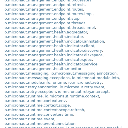
io.micronaut.management.endpoint.processors
,
io.micronaut.management.endpoint.refresh
,
io.micronaut.management.endpoint.routes
,
io.micronaut.management.endpoint.routes.impl
,
io.micronaut.management.endpoint.stop
,
io.micronaut.management.endpoint.threads
,
io.micronaut.management.endpoint.threads.impl
,
io.micronaut.management.health.aggregator
,
io.micronaut.management.health.indicator
,
io.micronaut.management.health.indicator.annotation
,
io.micronaut.management.health.indicator.client
,
io.micronaut.management.health.indicator.discovery
,
io.micronaut.management.health.indicator.diskspace
,
io.micronaut.management.health.indicator.jdbc
,
io.micronaut.management.health.indicator.service
,
io.micronaut.management.health.monitor
,
io.micronaut.messaging
,
io.micronaut.messaging.annotation
,
io.micronaut.messaging.exceptions
,
io.micronaut.module.info
,
io.micronaut.module.info.runtime
,
io.micronaut.retry
,
io.micronaut.retry.annotation
,
io.micronaut.retry.event
,
io.micronaut.retry.exception
,
io.micronaut.retry.intercept
,
io.micronaut.runtime
,
io.micronaut.runtime.context
,
io.micronaut.runtime.context.env
,
io.micronaut.runtime.context.scope
,
io.micronaut.runtime.context.scope.refresh
,
io.micronaut.runtime.converters.time
,
io.micronaut.runtime.event
,
io.micronaut.runtime.event.annotation
,