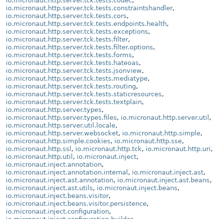
io.micronaut.http.server.tck.tests.codec
,
io.micronaut.http.server.tck.tests.constraintshandler
,
io.micronaut.http.server.tck.tests.cors
,
io.micronaut.http.server.tck.tests.endpoints.health
,
io.micronaut.http.server.tck.tests.exceptions
,
io.micronaut.http.server.tck.tests.filter
,
io.micronaut.http.server.tck.tests.filter.options
,
io.micronaut.http.server.tck.tests.forms
,
io.micronaut.http.server.tck.tests.hateoas
,
io.micronaut.http.server.tck.tests.jsonview
,
io.micronaut.http.server.tck.tests.mediatype
,
io.micronaut.http.server.tck.tests.routing
,
io.micronaut.http.server.tck.tests.staticresources
,
io.micronaut.http.server.tck.tests.textplain
,
io.micronaut.http.server.types
,
io.micronaut.http.server.types.files
,
io.micronaut.http.server.util
,
io.micronaut.http.server.util.locale
,
io.micronaut.http.server.websocket
,
io.micronaut.http.simple
,
io.micronaut.http.simple.cookies
,
io.micronaut.http.sse
,
io.micronaut.http.ssl
,
io.micronaut.http.tck
,
io.micronaut.http.uri
,
io.micronaut.http.util
,
io.micronaut.inject
,
io.micronaut.inject.annotation
,
io.micronaut.inject.annotation.internal
,
io.micronaut.inject.ast
,
io.micronaut.inject.ast.annotation
,
io.micronaut.inject.ast.beans
,
io.micronaut.inject.ast.utils
,
io.micronaut.inject.beans
,
io.micronaut.inject.beans.visitor
,
io.micronaut.inject.beans.visitor.persistence
,
io.micronaut.inject.configuration
,