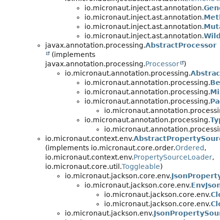
io.micronaut.inject.ast.annotation.
Gen
io.micronaut.inject.ast.annotation.
Met
io.micronaut.inject.ast.annotation.
Mut
io.micronaut.inject.ast.annotation.
Wil
javax.annotation.processing.
AbstractProcessor
(implements
javax.annotation.processing.
Processor
)
io.micronaut.annotation.processing.
Abstrac
io.micronaut.annotation.processing.
Be
io.micronaut.annotation.processing.
Mi
io.micronaut.annotation.processing.
Pa
io.micronaut.annotation.processi
io.micronaut.annotation.processing.
Ty
io.micronaut.annotation.processi
io.micronaut.context.env.
AbstractPropertySou
(implements io.micronaut.core.order.
Ordered
,
io.micronaut.context.env.
PropertySourceLoader
,
io.micronaut.core.util.
Toggleable
)
io.micronaut.jackson.core.env.
JsonPropert
io.micronaut.jackson.core.env.
EnvJso
io.micronaut.jackson.core.env.
Cl
io.micronaut.jackson.core.env.
Cl
io.micronaut.jackson.env.
JsonPropertySou