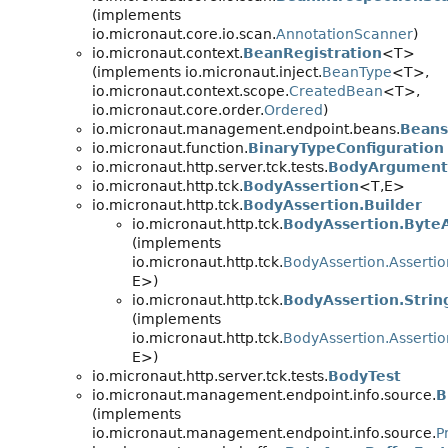
(implements
io.micronaut.core.io.scan.
AnnotationScanner
)
io.micronaut.context.
BeanRegistration
<T>
(implements io.micronaut.inject.
BeanType
<T>,
io.micronaut.context.scope.
CreatedBean
<T>,
io.micronaut.core.order.
Ordered
)
io.micronaut.management.endpoint.beans.
Beans
io.micronaut.function.
BinaryTypeConfiguration
io.micronaut.http.server.tck.tests.
BodyArgument
io.micronaut.http.tck.
BodyAssertion
<T,
E>
io.micronaut.http.tck.
BodyAssertion.Builder
io.micronaut.http.tck.
BodyAssertion.Byte
(implements
io.micronaut.http.tck.
BodyAssertion.Assertio
E>)
io.micronaut.http.tck.
BodyAssertion.Strin
(implements
io.micronaut.http.tck.
BodyAssertion.Assertio
E>)
io.micronaut.http.server.tck.tests.
BodyTest
io.micronaut.management.endpoint.info.source.
B
(implements
io.micronaut.management.endpoint.info.source.
P