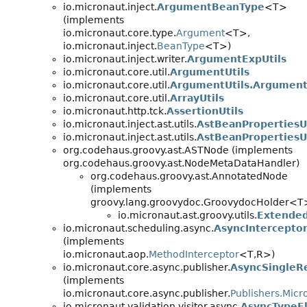
io.micronaut.inject.
ArgumentBeanType
<T>
(implements
io.micronaut.core.type.
Argument
<T>,
io.micronaut.inject.
BeanType
<T>)
io.micronaut.inject.writer.
ArgumentExpUtils
io.micronaut.core.util.
ArgumentUtils
io.micronaut.core.util.
ArgumentUtils.Argumen
io.micronaut.core.util.
ArrayUtils
io.micronaut.http.tck.
AssertionUtils
io.micronaut.inject.ast.utils.
AstBeanPropertiesUt
io.micronaut.inject.ast.utils.
AstBeanPropertiesU
org.codehaus.groovy.ast.ASTNode (implements
org.codehaus.groovy.ast.NodeMetaDataHandler)
org.codehaus.groovy.ast.AnnotatedNode
(implements
groovy.lang.groovydoc.GroovydocHolder<T
io.micronaut.ast.groovy.utils.
Extende
io.micronaut.scheduling.async.
AsyncIntercepto
(implements
io.micronaut.aop.
MethodInterceptor
<T,
R>)
io.micronaut.core.async.publisher.
AsyncSingleRe
(implements
io.micronaut.core.async.publisher.
Publishers.Micr
io.micronaut.validation.visitor.async.
AsyncTypeE