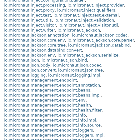
io.micronaut.inject.configuration.builder
,
io.micronaut.inject.processing
,
io.micronaut.inject.provider
,
io.micronaut.inject.proxy
,
io.micronaut.inject.qualifiers
,
io.micronaut.inject.test
,
io.micronaut.inject.test.external
,
io.micronaut.inject.utils
,
io.micronaut.inject.validation
,
io.micronaut.inject.visitor
,
io.micronaut.inject.visitor.util
,
io.micronaut.inject.writer
,
io.micronaut.jackson
,
io.micronaut.jackson.annotation
,
io.micronaut.jackson.codec
,
io.micronaut.jackson.core.env
,
io.micronaut.jackson.core.parser
,
io.micronaut.jackson.core.tree
,
io.micronaut.jackson.databind
,
io.micronaut.jackson.databind.convert
,
io.micronaut.jackson.env
,
io.micronaut.jackson.serialize
,
io.micronaut.json
,
io.micronaut.json.bind
,
io.micronaut.json.body
,
io.micronaut.json.codec
,
io.micronaut.json.convert
,
io.micronaut.json.tree
,
io.micronaut.logging
,
io.micronaut.logging.impl
,
io.micronaut.management.endpoint
,
io.micronaut.management.endpoint.annotation
,
io.micronaut.management.endpoint.beans
,
io.micronaut.management.endpoint.beans.impl
,
io.micronaut.management.endpoint.env
,
io.micronaut.management.endpoint.health
,
io.micronaut.management.endpoint.health.filter
,
io.micronaut.management.endpoint.info
,
io.micronaut.management.endpoint.info.impl
,
io.micronaut.management.endpoint.info.source
,
io.micronaut.management.endpoint.loggers
,
io.micronaut.management.endpoint.loggers.impl
,