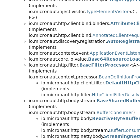
(implements
io.micronaut.inject.visitor.
TypeElementVisitor
<C,
E>)
io.micronaut.http.client.bind.binders.
AttributeCl
(implements
io.micronaut.http.client.bind.
AnnotatedClientRequ
io.micronaut.discovery.registration.
AutoRegistra
(implements
io.micronaut.context.event.
ApplicationEventListe
io.micronaut.core.io.value.
Base64ResourceLoa
io.micronaut.http.filter.
BaseFilterProcessor
<A>
(implements
io.micronaut.context.processor.
BeanDefinitionPro
io.micronaut.http.client.filter.
DefaultHttpCl
(implements
io.micronaut.http.filter.
HttpClientFilterResolv
io.micronaut.http.body.stream.
BaseSharedBuffe
(implements
io.micronaut.http.body.stream.
BufferConsumer
)
io.micronaut.http.body.
ReactiveByteBuffe
(implements
io.micronaut.http.body.stream.
BufferConsu
io.micronaut.http.netty.body.
StreamingNet