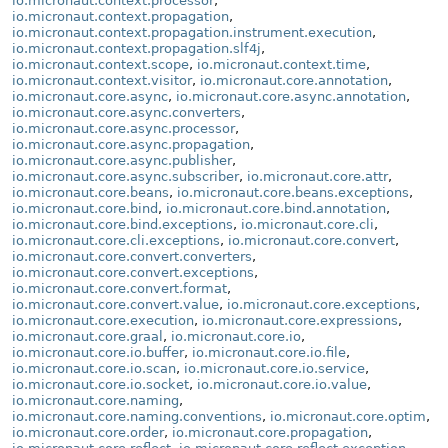
io.micronaut.context.processor
,
io.micronaut.context.propagation
,
io.micronaut.context.propagation.instrument.execution
,
io.micronaut.context.propagation.slf4j
,
io.micronaut.context.scope
,
io.micronaut.context.time
,
io.micronaut.context.visitor
,
io.micronaut.core.annotation
,
io.micronaut.core.async
,
io.micronaut.core.async.annotation
,
io.micronaut.core.async.converters
,
io.micronaut.core.async.processor
,
io.micronaut.core.async.propagation
,
io.micronaut.core.async.publisher
,
io.micronaut.core.async.subscriber
,
io.micronaut.core.attr
,
io.micronaut.core.beans
,
io.micronaut.core.beans.exceptions
,
io.micronaut.core.bind
,
io.micronaut.core.bind.annotation
,
io.micronaut.core.bind.exceptions
,
io.micronaut.core.cli
,
io.micronaut.core.cli.exceptions
,
io.micronaut.core.convert
,
io.micronaut.core.convert.converters
,
io.micronaut.core.convert.exceptions
,
io.micronaut.core.convert.format
,
io.micronaut.core.convert.value
,
io.micronaut.core.exceptions
,
io.micronaut.core.execution
,
io.micronaut.core.expressions
,
io.micronaut.core.graal
,
io.micronaut.core.io
,
io.micronaut.core.io.buffer
,
io.micronaut.core.io.file
,
io.micronaut.core.io.scan
,
io.micronaut.core.io.service
,
io.micronaut.core.io.socket
,
io.micronaut.core.io.value
,
io.micronaut.core.naming
,
io.micronaut.core.naming.conventions
,
io.micronaut.core.optim
,
io.micronaut.core.order
,
io.micronaut.core.propagation
,