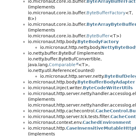
io.micronaut.core.io.buffer.
ByteArrayBufferFact
(implements
io.micronaut.core.io.buffer.
ByteBufferFactory
<T,
B>)
io.micronaut.core.io.buffer.
ByteArrayByteBuffe
(implements
io.micronaut.core.io.buffer.
ByteBuffer
<T>)
io.micronaut.http.body.
ByteBodyFactory
io.micronaut.http.netty.body.
NettyByteBod
io.netty.buffer.ByteBuf (implements
io.netty.buffer.ByteBufConvertible,
java.lang.
Comparable
<T>,
io.netty.util.ReferenceCounted)
io.micronaut.http.server.netty.
ByteBufDele
io.micronaut.http.body.
ByteBufferBodyAdapter
io.micronaut.inject.writer.
ByteCodeWriterUtils
io.micronaut.http.server.netty.handler.accesslog.
(implements
io.micronaut.http.server.netty.handler.accesslog.
io.micronaut.http.cachecontrol.
CacheControl.Bu
io.micronaut.http.server.tck.tests.filter.
CacheCont
io.micronaut.context.env.
CachedEnvironment
io.micronaut.http.
CaseInsensitiveMutableHttp
(implements