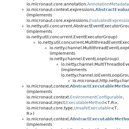
io.micronaut.core.annotation.
AnnotationMetadata
io.micronaut.context.expressions.
AbstractEvalu
(implements
io.micronaut.core.expressions.
EvaluatedExpressi
io.netty.util.concurrent.AbstractEventExecutorGro
(implements
io.netty.util.concurrent.EventExecutorGroup)
io.netty.util.concurrent.MultithreadEventEx
io.netty.channel.MultithreadEventLoo
(implements
io.netty.channel.EventLoopGroup)
io.netty.channel.MultiThreadIoE
(implements
io.netty.channel.IoEventLoopGro
io.micronaut.http.netty.cha
io.micronaut.context.
AbstractExecutableMeth
(implements
io.micronaut.context.
EnvironmentConfigurable
,
io.micronaut.inject.
ExecutableMethod
<T,
R>,
io.micronaut.core.type.
UnsafeExecutable
<T,
R>)
io.micronaut.context.
AbstractExecutableMetho
(implements