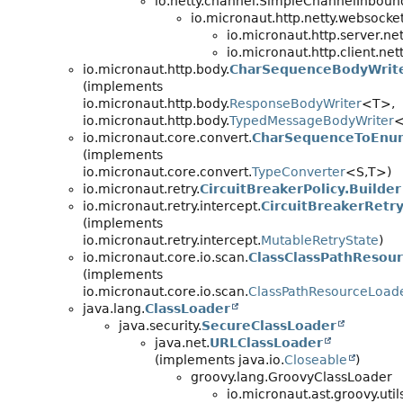
io.netty.channel.SimpleChannelInbou
io.micronaut.http.netty.websocket
io.micronaut.http.server.ne
io.micronaut.http.client.net
io.micronaut.http.body.
CharSequenceBodyWrit
(implements
io.micronaut.http.body.
ResponseBodyWriter
<T>,
io.micronaut.http.body.
TypedMessageBodyWriter
<
io.micronaut.core.convert.
CharSequenceToEnu
(implements
io.micronaut.core.convert.
TypeConverter
<S,
T>)
io.micronaut.retry.
CircuitBreakerPolicy.Builder
io.micronaut.retry.intercept.
CircuitBreakerRetr
(implements
io.micronaut.retry.intercept.
MutableRetryState
)
io.micronaut.core.io.scan.
ClassClassPathResou
(implements
io.micronaut.core.io.scan.
ClassPathResourceLoad
java.lang.
ClassLoader
java.security.
SecureClassLoader
java.net.
URLClassLoader
(implements java.io.
Closeable
)
groovy.lang.GroovyClassLoader
io.micronaut.ast.groovy.util