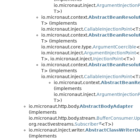
io.micronaut.inject.
ArgumentInjectionP
T>)
io.micronaut.context.
AbstractBeanResolu
T> (implements
io.micronaut.inject.
CallableInjectionPoint
<T
io.micronaut.context.
AbstractBeanResolu
T> (implements
io.micronaut.core.type.
ArgumentCoercible
<
io.micronaut.inject.
ArgumentInjectionPoint
<
T>, io.micronaut.inject.
InjectionPoint
<T>)
io.micronaut.context.
AbstractBeanResolu
T> (implements
io.micronaut.inject.
CallableInjectionPoint
<T
io.micronaut.context.
AbstractBeanR
(implements
io.micronaut.inject.
ArgumentInjectionP
T>)
io.micronaut.http.body.
AbstractBodyAdapter
(implements
io.micronaut.http.body.stream.
BufferConsumer.U
org.reactivestreams.
Subscriber
<T>)
io.micronaut.inject.writer.
AbstractClassWriterO
(implements