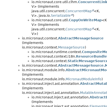
io.micronaut.core.util.clhm.
ConcurrentLin
V> (implements
java.util.concurrent.
ConcurrentMap
<K,
V>, java.io.
Serializable
)
io.micronaut.core.util.
CopyOnWriteMap
<K
V> (implements
java.util.concurrent.
ConcurrentMap
<K,
V>)
io.micronaut.context.
AbstractMessageSource
(implements
io.micronaut.context.
MessageSource
)
io.micronaut.runtime.context.
CompositeMe
io.micronaut.context.i18n.
ResourceBundl
io.micronaut.context.
StaticMessageSourc
io.micronaut.context.
AbstractMessageSource.
io.micronaut.module.info.
AbstractMicronautMo
(implements
io.micronaut.module.info.
MicronautModuleInfo
)
io.micronaut.inject.ast.annotation.
AbstractMuta
(implements
io.micronaut.inject.ast.annotation.
MutableAnnota
io.micronaut.inject.ast.annotation.
Abstract
(implements
io.micronaut.inject.ast.annotation.
ElementA