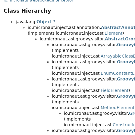
io.micronaut.websocket.interceptor
Class Hierarchy
java.lang.
Object
io.micronaut.inject.ast.annotation.
AbstractAnno
(implements io.micronaut.inject.ast.
Element
)
io.micronaut.ast.groovy.visitor.
AbstractGro
io.micronaut.ast.groovy.visitor.
Groovy
(implements
io.micronaut.inject.ast.
ArrayableClass
io.micronaut.ast.groovy.visitor.
Groovy
(implements
io.micronaut.inject.ast.
EnumConstantE
io.micronaut.ast.groovy.visitor.
Groovy
(implements
io.micronaut.inject.ast.
FieldElement
)
io.micronaut.ast.groovy.visitor.
Groovy
(implements
io.micronaut.inject.ast.
MethodElement
io.micronaut.ast.groovy.visitor.
Gr
(implements
io.micronaut.inject.ast.
Construct
io.micronaut.ast.groovy.visitor.
Groovy