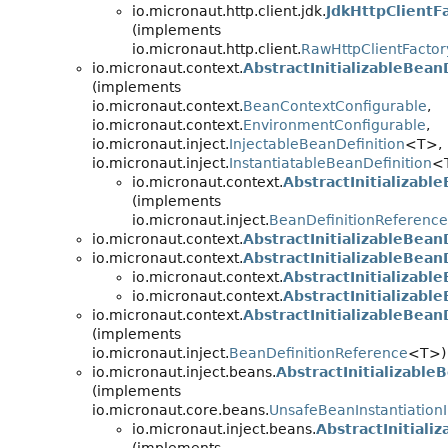
io.micronaut.http.client.jdk.
JdkHttpClientF
(implements
io.micronaut.http.client.
RawHttpClientFactor
io.micronaut.context.
AbstractInitializableBean
(implements
io.micronaut.context.
BeanContextConfigurable
,
io.micronaut.context.
EnvironmentConfigurable
,
io.micronaut.inject.
InjectableBeanDefinition
<T>,
io.micronaut.inject.
InstantiatableBeanDefinition
<
io.micronaut.context.
AbstractInitializab
(implements
io.micronaut.inject.
BeanDefinitionReference
io.micronaut.context.
AbstractInitializableBea
io.micronaut.context.
AbstractInitializableBea
io.micronaut.context.
AbstractInitializabl
io.micronaut.context.
AbstractInitializab
io.micronaut.context.
AbstractInitializableBea
(implements
io.micronaut.inject.
BeanDefinitionReference
<T>)
io.micronaut.inject.beans.
AbstractInitializable
(implements
io.micronaut.core.beans.
UnsafeBeanInstantiationI
io.micronaut.inject.beans.
AbstractInitial