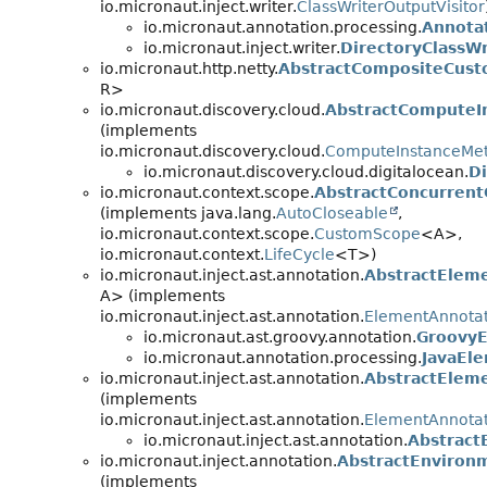
io.micronaut.inject.writer.
ClassWriterOutputVisitor
io.micronaut.annotation.processing.
Annota
io.micronaut.inject.writer.
DirectoryClassWr
io.micronaut.http.netty.
AbstractCompositeCust
R>
io.micronaut.discovery.cloud.
AbstractComputeI
(implements
io.micronaut.discovery.cloud.
ComputeInstanceMe
io.micronaut.discovery.cloud.digitalocean.
D
io.micronaut.context.scope.
AbstractConcurren
(implements java.lang.
AutoCloseable
,
io.micronaut.context.scope.
CustomScope
<A>,
io.micronaut.context.
LifeCycle
<T>)
io.micronaut.inject.ast.annotation.
AbstractElem
A> (implements
io.micronaut.inject.ast.annotation.
ElementAnnotat
io.micronaut.ast.groovy.annotation.
GroovyE
io.micronaut.annotation.processing.
JavaEl
io.micronaut.inject.ast.annotation.
AbstractElem
(implements
io.micronaut.inject.ast.annotation.
ElementAnnota
io.micronaut.inject.ast.annotation.
Abstract
io.micronaut.inject.annotation.
AbstractEnviron
(implements